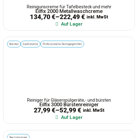
Reinigunscreme für Tafelbesteck und mehr
Reinigungsmittel
Eilfix 2000 Metallwaschcreme
134,70
€
–
222,49
€
inkl. MwSt
Auf Lager
Reinigungssysteme & Geräte
Bürsten
Gastronomie
Professionelle Reinigungsmittel
Stiele & Zubehör
Tücher & Müllsäcke
Waschlotionen und Cremeseifen
Reiniger für Gläserspülgeräte,- und bürsten
Eilfix 3000 Bürstenreiniger
27,99
€
–
52,99
€
inkl. MwSt
Auf Lager
Spezialreiniger