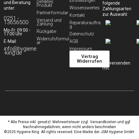
Einstellungen
Defektes
und Beratung
folgende
Produkt
Wissenswertes
unter:
Zahlungsarten
Partnerformular
zur Auswahl:
Kontakt
0251 -
Versand und
13656500
Reparaturauftra
Zahlung
g
Mo-Fr: 09:00 -
Rückgabe
17:00 Uhr
Datenschutz
Widerrufsformul
E-Mail:
AGB
ar
info@hygiene
Impressum
-king.de
Vertrag
Widerrufen
Wir versenden
mit:
* Alle Preise inkl. gesetzl. Mehrwertsteuer zzgl. Versandkosten und ggf.
Nachnahmegebühren, wenn nicht anders beschrieben
©2025 Hygiene King. All rights reserved. Eine Marke der JSM Hygiene GmbH.