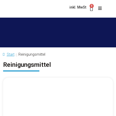
0
inkl. MwSt
Start
Reinigungsmittel
Reinigungsmittel
Asphalt & Magnesit
Bad & WC
PRODUKTKOLLEKTION
Besen
Hygiene King Grünbelagentferner
ZELENEX