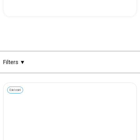
Besen, Bürsten, Tücher & Müllsäcke
Bürsten
Desinfektion
Geschirr & Besteck
Filters
▼
Großhandel
Edelstahl
Holz & Korkreiniger
Hygiene & Körperpflege
Professionelle Reinigungsmittel