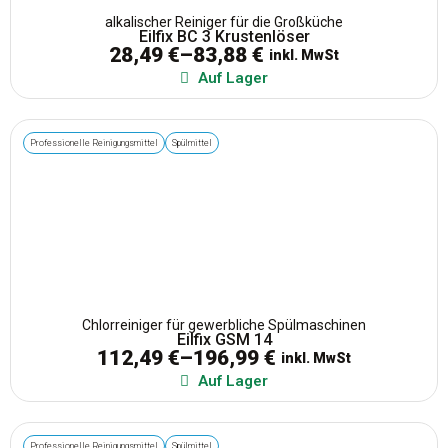
alkalischer Reiniger für die Großküche
Reinigungsmittel
Eilfix BC 3 Krustenlöser
28,49
€
–
83,88
€
inkl. MwSt
Auf Lager
Reinigungssysteme & Geräte
Professionelle Reinigungsmittel
Spülmittel
Stiele & Zubehör
Tücher & Müllsäcke
Waschlotionen und Cremeseifen
Chlorreiniger für gewerbliche Spülmaschinen
Eilfix GSM 14
112,49
€
–
196,99
€
inkl. MwSt
Auf Lager
Professionelle Reinigungsmittel
Spülmittel