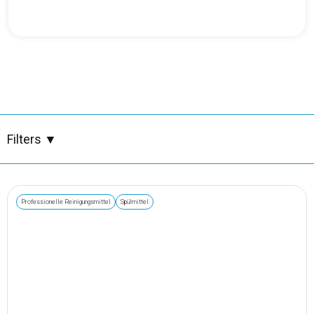
Besen, Bürsten, Tücher & Müllsäcke
Bürsten
Desinfektion
Geschirr & Besteck
Filters
▼
Großhandel
Professionelle Reinigungsmittel
Spülmittel
Holz & Korkreiniger
Hygiene & Körperpflege
Professionelle Reinigungsmittel