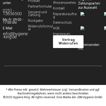
Produkt
Wissenswertes
unter:
Zahlungsarten
Partnerformular
zur Auswahl:
Kontakt
0251 -
Versand und
13656500
Reparaturauftra
Zahlung
g
Mo-Fr: 09:00 -
Rückgabe
17:00 Uhr
Datenschutz
Widerrufsformul
E-Mail:
AGB
ar
info@hygiene
Impressum
-king.de
Vertrag
Widerrufen
Wir versenden
mit:
* Alle Preise inkl. gesetzl. Mehrwertsteuer zzgl. Versandkosten und ggf.
Nachnahmegebühren, wenn nicht anders beschrieben
©2025 Hygiene King. All rights reserved. Eine Marke der JSM Hygiene GmbH.