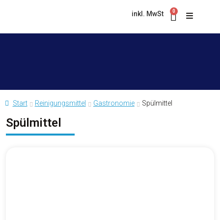
0
inkl. MwSt
Start
Reinigungsmittel
Gastronomie
Spülmittel
Spülmittel
Asphalt & Magnesit
Bad & WC
PRODUKTKOLLEKTION
Besen
Hygiene King Grünbelagentferner
ZELENEX