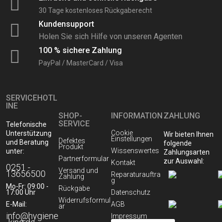
30 Tage kostenloses Rückgaberecht
Reinigungsmittel
Kundensupport
Holen Sie sich Hilfe von unseren Agenten
Reinigungssysteme & Geräte
100 % sichere Zahlung
PayPal / MasterCard / Visa
Stiele & Zubehör
SERVICEHOTL
INE
Tücher & Müllsäcke
SHOP-
INFORMATION
ZAHLUNG
SERVICE
Telefonische
Cookie
Unterstützung
Wir bieten Ihnen
Waschlotionen und Cremeseifen
Einstellungen
Defektes
und Beratung
folgende
Produkt
Wissenswertes
unter:
Zahlungsarten
Partnerformular
zur Auswahl:
Kontakt
0251 -
Versand und
13656500
Reparaturauftra
Zahlung
g
Mo-Fr: 09:00 -
Rückgabe
17:00 Uhr
Datenschutz
Widerrufsformul
E-Mail:
AGB
ar
info@hygiene
Impressum