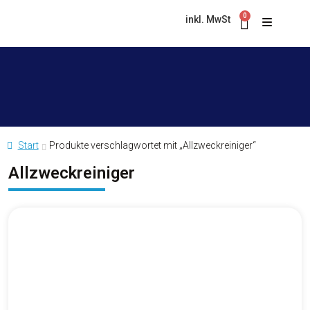
0
inkl. MwSt
Start
Produkte verschlagwortet mit „Allzweckreiniger“
Allzweckreiniger
Asphalt & Magnesit
Bad & WC
PRODUKTKOLLEKTION
Besen
Hygiene King Grünbelagentferner
ZELENEX