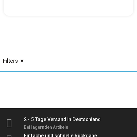
Besen, Bürsten, Tücher & Müllsäcke
Bürsten
Desinfektion
Geschirr & Besteck
Filters
▼
Großhandel
Holz & Korkreiniger
Hygiene & Körperpflege
2 - 5 Tage Versand in Deutschland
Bei lagernden Artikeln
Professionelle Reinigungsmittel
Einfache und schnelle Rückgabe