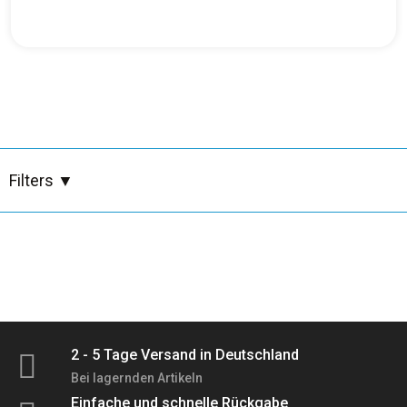
Besen, Bürsten, Tücher & Müllsäcke
Bürsten
Desinfektion
Geschirr & Besteck
Filters
▼
Großhandel
Holz & Korkreiniger
Hygiene & Körperpflege
2 - 5 Tage Versand in Deutschland
Bei lagernden Artikeln
Professionelle Reinigungsmittel
Einfache und schnelle Rückgabe