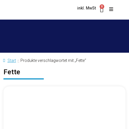
0
inkl. MwSt
Start
Produkte verschlagwortet mit „Fette“
Fette
Asphalt & Magnesit
Bad & WC
PRODUKTKOLLEKTION
Besen
Hygiene King Grünbelagentferner
ZELENEX