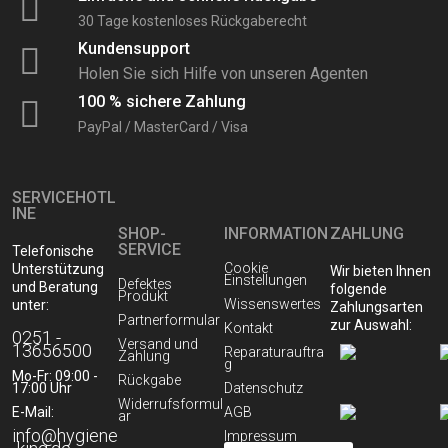
30 Tage kostenloses Rückgaberecht
Reinigungsmittel
Kundensupport
Holen Sie sich Hilfe von unseren Agenten
Reinigungssysteme & Geräte
100 % sichere Zahlung
PayPal / MasterCard / Visa
Stiele & Zubehör
SERVICEHOTL
INE
Tücher & Müllsäcke
SHOP-
INFORMATION
ZAHLUNG
SERVICE
Telefonische
Cookie
Unterstützung
Wir bieten Ihnen
Waschlotionen und Cremeseifen
Einstellungen
Defektes
und Beratung
folgende
Produkt
Wissenswertes
unter:
Zahlungsarten
Partnerformular
zur Auswahl:
Kontakt
0251 -
Versand und
13656500
Reparaturauftra
Zahlung
g
Mo-Fr: 09:00 -
Rückgabe
17:00 Uhr
Datenschutz
Widerrufsformul
E-Mail:
AGB
ar
info@hygiene
Impressum