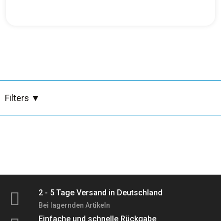
Besen, Bürsten, Tücher & Müllsäcke
Bürsten
Desinfektion
Geschirr & Besteck
Filters
▼
Großhandel
Holz & Korkreiniger
Hygiene & Körperpflege
2 - 5 Tage Versand in Deutschland
Bei lagernden Artikeln
Professionelle Reinigungsmittel
Einfache und schnelle Rückgabe