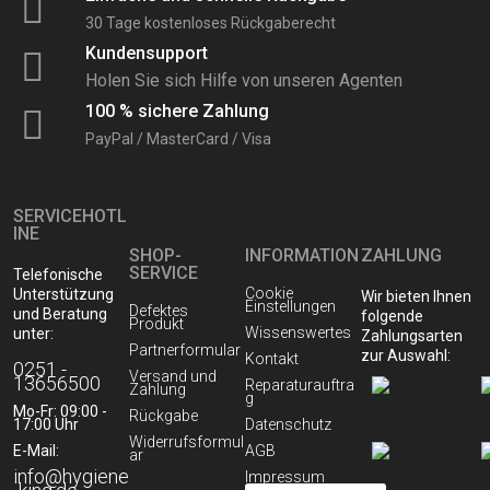
30 Tage kostenloses Rückgaberecht
Reinigungsmittel
Kundensupport
Holen Sie sich Hilfe von unseren Agenten
Reinigungssysteme & Geräte
100 % sichere Zahlung
PayPal / MasterCard / Visa
Stiele & Zubehör
SERVICEHOTL
INE
Tücher & Müllsäcke
SHOP-
INFORMATION
ZAHLUNG
SERVICE
Telefonische
Cookie
Unterstützung
Wir bieten Ihnen
Waschlotionen und Cremeseifen
Einstellungen
Defektes
und Beratung
folgende
Produkt
Wissenswertes
unter:
Zahlungsarten
Partnerformular
zur Auswahl:
Kontakt
0251 -
Versand und
13656500
Reparaturauftra
Zahlung
g
Mo-Fr: 09:00 -
Rückgabe
17:00 Uhr
Datenschutz
Widerrufsformul
E-Mail:
AGB
ar
info@hygiene
Impressum