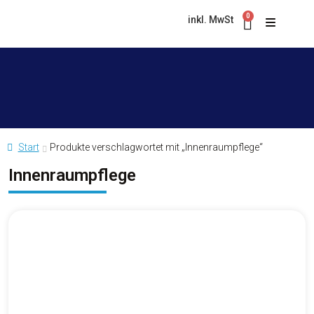
0
inkl. MwSt
Start
Produkte verschlagwortet mit „Innenraumpflege“
Innenraumpflege
Asphalt & Magnesit
Bad & WC
PRODUKTKOLLEKTION
Besen
Hygiene King Grünbelagentferner
ZELENEX