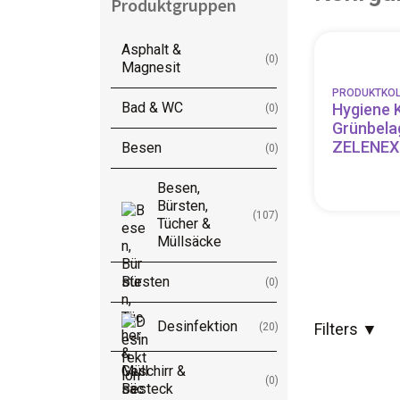
Produktgruppen
Besen
Asphalt &
Besen, Bürsten, Tücher &
(0)
Magnesit
Müllsäcke
PRODUKTKOL
Bad & WC
Hygiene 
(0)
Bürsten
Grünbela
ZELENEX
Besen
(0)
Desinfektion
Besen,
Bürsten,
(107)
Tücher &
Geschirr & Besteck
Müllsäcke
Bürsten
(0)
Großhandel
Desinfektion
Filters
▼
(20)
Holz & Korkreiniger
Geschirr &
(0)
Besteck
Hygiene & Körperpflege