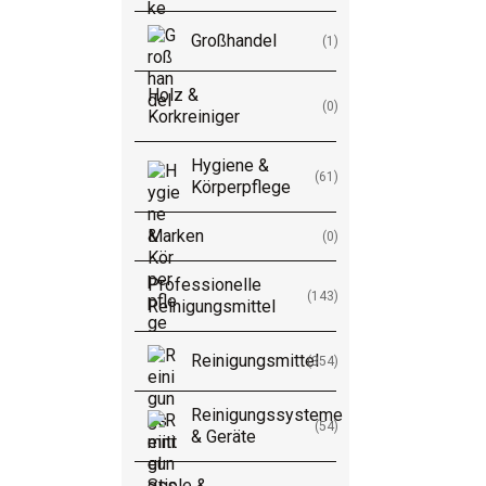
Großhandel
Professionelle
(1)
Reinigungsmittel
Holz &
(0)
Korkreiniger
Reinigungsmittel
Hygiene &
(61)
Reinigungssysteme & Geräte
Körperpflege
Marken
(0)
Stiele & Zubehör
Professionelle
(143)
Reinigungsmittel
Tücher & Müllsäcke
Reinigungsmittel
(354)
Waschlotionen und
Cremeseifen
Reinigungssysteme
(54)
& Geräte
Stiele &