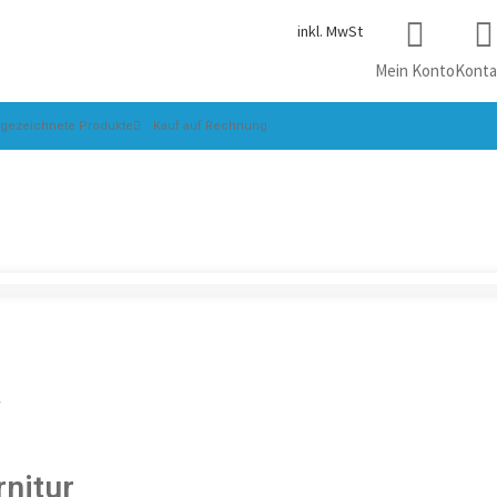
inkl. MwSt
Mein Konto
Konta
sgezeichnete Produkte
Kauf auf Rechnung
agnesit
“
nitur