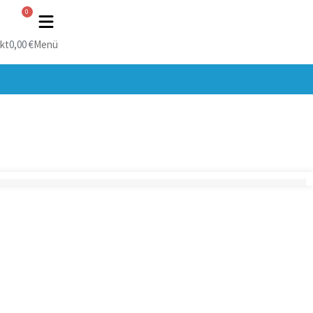
0
kt
0,00
€
Menü