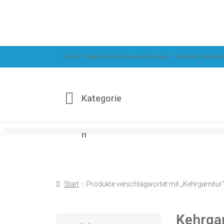
Über 1 Million Kunden in ganz Europa
Mehr als 1000 au
Kategorie
n
Asphalt & Magnesit
Asphalt & M
Start
Produkte verschlagwortet mit „Kehrgarnitur
Bad & WC
Kehrgar