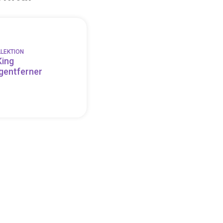
LEKTION
King
gentferner