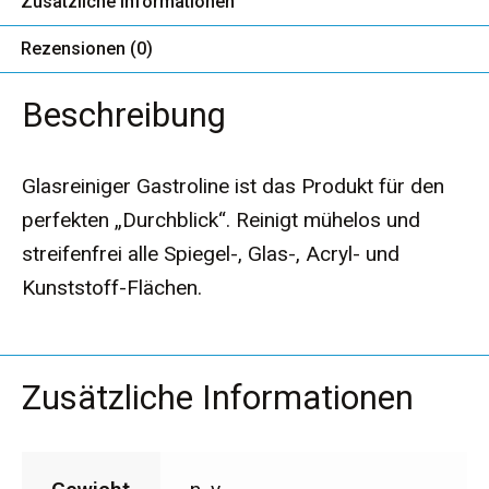
Zusätzliche Informationen
Reinigungsmittel
Rezensionen (0)
Reinigungssysteme & Geräte
Beschreibung
Stiele & Zubehör
Glasreiniger Gastroline ist das Produkt für den
perfekten „Durchblick“. Reinigt mühelos und
Tücher & Müllsäcke
streifenfrei alle Spiegel-, Glas-, Acryl- und
Kunststoff-Flächen.
Waschlotionen und Cremeseifen
Zusätzliche Informationen