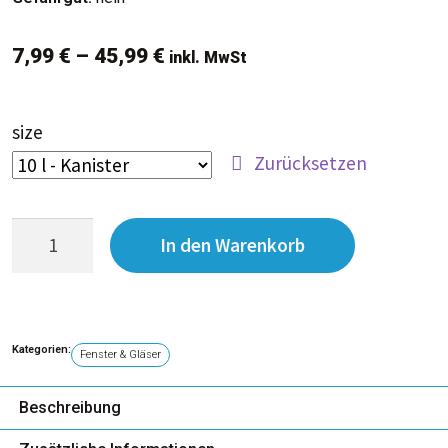
Besen, Bürsten, Tücher & Müllsäcke
7,99
€
–
45,99
€
inkl. MwSt
Bürsten
Desinfektion
size
Zurücksetzen
Geschirr & Besteck
In den Warenkorb
Großhandel
Holz & Korkreiniger
Kategorien:
Fenster & Gläser
Hygiene & Körperpflege
Beschreibung
Professionelle Reinigungsmittel