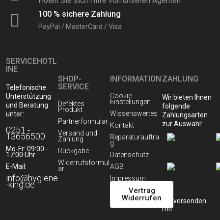
Holen Sie sich Hilfe von unseren Agenten
100 % sichere Zahlung
PayPal / MasterCard / Visa
SERVICEHOTL
INE
SHOP-
INFORMATION
ZAHLUNG
SERVICE
Telefonische
Cookie
Unterstützung
Wir bieten Ihnen
Einstellungen
Defektes
und Beratung
folgende
Produkt
Wissenswertes
unter:
Zahlungsarten
Partnerformular
zur Auswahl:
Kontakt
0251 -
Versand und
13656500
Reparaturauftra
Zahlung
g
Mo-Fr: 09:00 -
Rückgabe
17:00 Uhr
Datenschutz
Widerrufsformul
E-Mail:
AGB
ar
info@hygiene
Impressum
-king.de
Vertrag
Widerrufen
Wir versenden
mit: