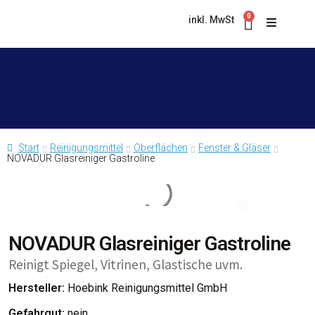
0
inkl. MwSt
Start
Reinigungsmittel
Oberflächen
Fenster & Gläser
NOVADUR Glasreiniger Gastroline
Asphalt & Magnesit
Bad & WC
NOVADUR Glasreiniger Gastroline
Reinigt Spiegel, Vitrinen, Glastische uvm.
Besen
Hersteller:
Hoebink Reinigungsmittel GmbH
Gefahrgut:
nein